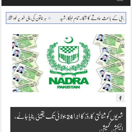
navigation
عث حادثے کا شکار، تمام اہلکار شہید
ہر خاتون کی مالی طور پر خود مختار، بااحتیار بنانا ہمارا عزم : 
شہریوں کو شناختی کارڈز کا اجرا 24 جولائی تک یقینی بنایا جائے،
الیکشن کمیشن