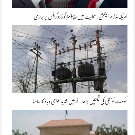
امریکہ مڈٹرم الیکشن: سینیٹ میں ریپبلکنز کو ڈیموکریٹس پر برتری
حکومت کو بجلی کی قیمتیں بڑھانےمیں شدید عوامی دباؤ کا سامنا