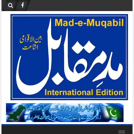
Skip
to
content
Toggle