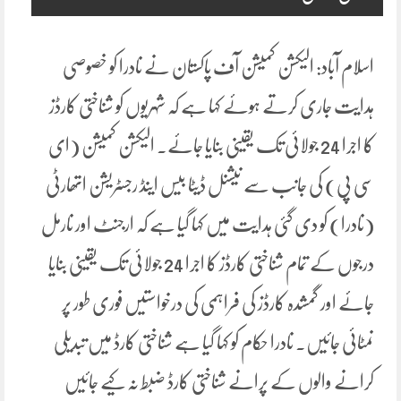
اسلام آباد: الیکشن کمیشن آف پاکستان نے نادرا کو خصوصی
ہدایت جاری کرتے ہوئے کہا ہے کہ شہریوں کو شناختی کارڈز
کا اجرا 24 جولائی تک یقینی بنایا جائے۔ الیکشن کمیشن (ای
سی پی) کی جانب سے نیشنل ڈیٹا بیس اینڈ رجسٹریشن اتھارٹی
(نادرا) کو دی گئی ہدایت میں کہا گیا ہے کہ ارجنٹ اور نارمل
درجوں کے تمام شناختی کارڈز کا اجرا 24 جولائی تک یقینی بنایا
جائے اور گمشدہ کارڈز کی فراہمی کی درخواستیں فوری طور پر
نمٹائی جائیں۔ نادرا حکام کو کہا گیا ہے شناختی کارڈ میں تبدیلی
کرانے والوں کے پرانے شناختی کارڈ ضبط نہ کیے جائیں