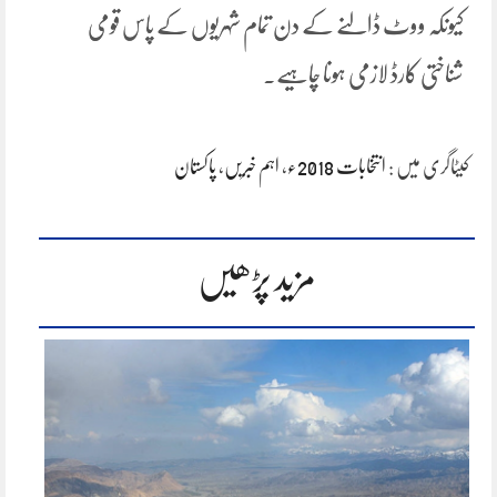
کیونکہ ووٹ ڈالنے کے دن تمام شہریوں کے پاس قومی
شناختی کارڈ لازمی ہونا چاہیے۔
کیٹاگری میں :
انتخابات 2018ء
،
اہم خبریں
،
پاکستان
مزید پڑھیں