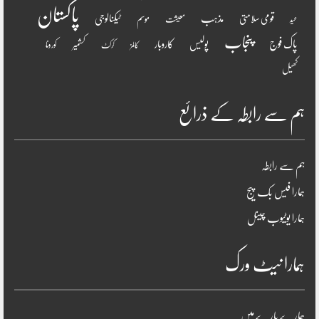
پاکستان
مذہب
قومی سلامتی
ٹیکنالوجی
موسم
معیشت
عید
پنجاب
پاک فوج
پولیس
کاروبار
کشمیر
کورونا
کالمز
کرکٹ
کھیل
ہم سے رابطہ کے ذرائع
ہم سے رابطہ
ہمارا فیس بک پیج
ہمارا یوٹیوب چینل
ہمارا نیٹ ورک
ہمارے بارے میں