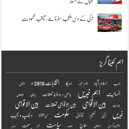
اقبالؒ کے اشعار
ترکی کے دس منتخب سفرنامے- ثاقب محمود بٹ
اہم کیٹا گریز
انتخابات 2018ء
اسلام آباد
امریکا
ادب
اقوامِ متحدہ
انتقال
اہم خبریں
انسانیت
باہمی / دو طرفہ تعلقات
برطانیہ
بلوچستان
بین الاقوامی
بین الاقوامی
بین الاقوامی تعلقات
بھارت
خبریں
حکومت
دلچسپ و عجیب
تعلیم
توانائی
ترکی
خیبر پختونخوا
سیاست
سماج
صحت
سندھ
رمضان
دھشت گردی
شوبز
عدلیہ