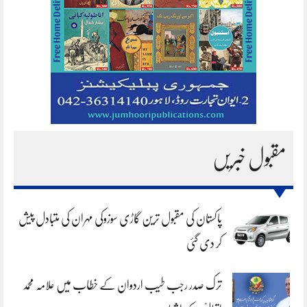
مقبول خبریں
پاکستان کی مقبول ترین گاڑی سوزوکی مہران کی متبادل پیش
کر دی گئی
ترک صدر رجب طیب اردوان کے خطاب میں علامہ محمد