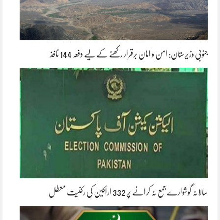
جنوبی وزیرستان: امن و امان برقرار رکھنے کے لیے دفعہ 144 نافذ
سالانہ گوشوارے جمع نہ کرانے پر 332 اراکین کی رکنیت معطل