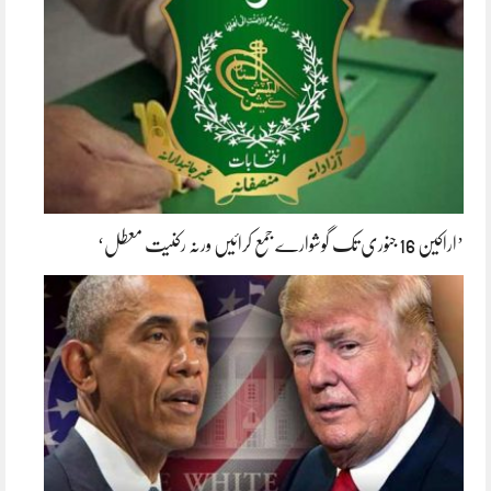
’اراکین 16 جنوری تک گوشوارے جمع کرائیں ورنہ رکنیت معطل‘