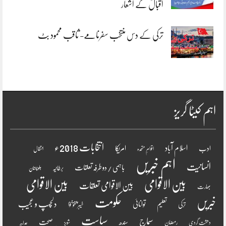
اقبالؒ کے اشعار
ترکی کے دس منتخب سفرنامے- ثاقب محمود بٹ
اہم کیٹا گریز
انتخابات 2018ء
اسلام آباد
امریکا
ادب
اقوامِ متحدہ
انتقال
اہم خبریں
انسانیت
باہمی / دو طرفہ تعلقات
برطانیہ
بلوچستان
بین الاقوامی
بین الاقوامی
بین الاقوامی تعلقات
بھارت
خبریں
حکومت
دلچسپ و عجیب
تعلیم
توانائی
ترکی
خیبر پختونخوا
سیاست
سماج
صحت
سندھ
رمضان
دھشت گردی
شوبز
عدلیہ