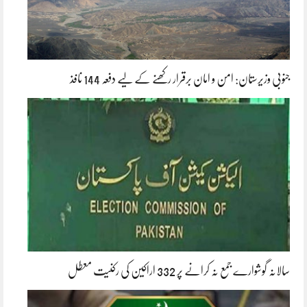
جنوبی وزیرستان: امن و امان برقرار رکھنے کے لیے دفعہ 144 نافذ
سالانہ گوشوارے جمع نہ کرانے پر 332 اراکین کی رکنیت معطل