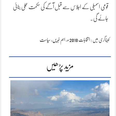
قومی اسمبلی کے اجلاس سے قبل آگے کی حکمت عملی بنائی
جائے گی۔
کیٹاگری میں :
انتخابات 2018ء
،
اہم خبریں
،
سیاست
مزید پڑھیں