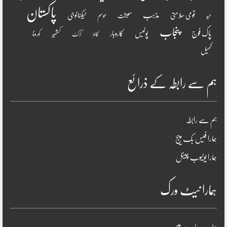
پاکستان
مذہب
قومی سلامتی
ٹیکنالوجی
موسم
معیشت
عید
پنجاب
پاک فوج
پولیس
کاروبار
کشمیر
کورونا
کالمز
کرکٹ
کھیل
ہم سے رابطہ کے ذرائع
ہم سے رابطہ
ہمارا فیس بک پیج
ہمارا یوٹیوب چینل
ہمارا نیٹ ورک