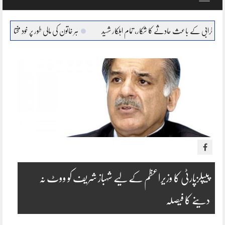
navigation
باعث حادثے کا شکار، تمام اہلکار شہید
ہر خاتون کی مالی طور پر خود مختار، بااحتیار بنانا ہمارا عزم 
پیپلزپارٹی کا وزیراعظم کے لیے شہباز شریف کو ووٹ نہ
دینے کا فیصلہ