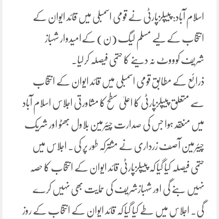
اسلام آباد: پیپلزپارٹی نے قومی اسمبلی میں قائد ایوان کے
انتخاب کے لیے مسلم لیگ (ن) کےامیدوار شہباز
شریف کوووٹ نہ دینے کا حتمی فیصلہ کرلیا۔
ذرائع کے مطابق قومی اسمبلی میں قائد ایوان کے انتخاب
سے متعلق پیپلزپارٹی کا اعلیٰ سطح کا مشاورتی اجلاس اسلام آباد
میں منعقد ہوا جس کی صدارت چیئرمین بلاول بھٹو اور شریک
چیئرمین آصف زرداری نے مشترکہ طور پر کی۔ اجلاس میں
حتمی فیصلہ کیا گیا کہ پیپلزپارٹی قائد ایوان کے انتخاب کا حصہ
نہیں بنے گی اور شہبازشریف کی حمایت بھی نہیں کرے
گی۔ اجلاس میں طے کیا گیا کہ قائد ایوان کے انتخاب کے روز