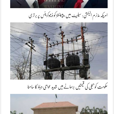
امریکہ مڈٹرم الیکشن: سینیٹ میں ریپبلکنز کو ڈیموکریٹس پر برتری
حکومت کو بجلی کی قیمتیں بڑھانےمیں شدید عوامی دباؤ کا سامنا