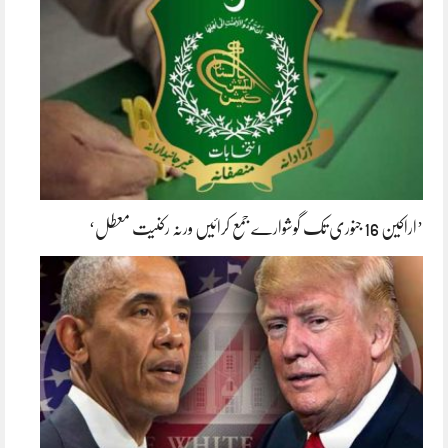
’اراکین 16 جنوری تک گوشوارے جمع کرائیں ورنہ رکنیت معطل‘