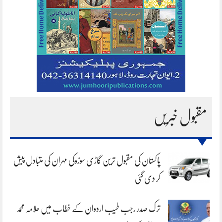
مقبول خبریں
پاکستان کی مقبول ترین گاڑی سوزوکی مہران کی متبادل پیش
کر دی گئی
ترک صدر رجب طیب اردوان کے خطاب میں علامہ محمد