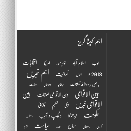
اہم کیٹا گریز
انتخابات
اسلام آباد
امریکا
ادب
اقوامِ متحدہ
اہم خبریں
2018ء
انسانیت
انتقال
باہمی / دو طرفہ تعلقات
برطانیہ
بھارت
بلوچستان
بین الاقوامی
بین
بین الاقوامی تعلقات
الاقوامی خبریں
تعلیم
توانائی
ترکی
حکومت
دلچسپ و عجیب
خیبر پختونخوا
دھشت
سیاست
سماج
سندھ
رمضان
گردی
شوبز