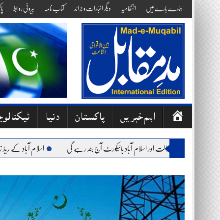
Skip
ہمارے بارے میں
انتظامیہ
دیگر اخبارات و جرائد
کتاب نامہ
بیرونی روابط
پا
to
content
ص
اہم خبریں
پاکستان
دنیا
ٹیکنالو
ف
ح
ت: وفاقی آئینی عدالت اور اسلام آباد ہائیکورٹ آج بند رہے گی
اسلام آباد کے ریڈ زون میں
ہ
ا
وّ
ل