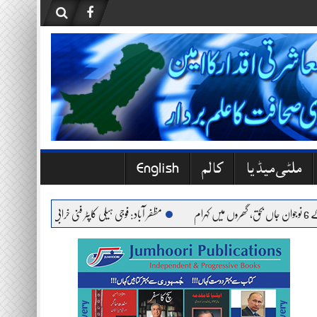
ملٹی میڈیا
کالم
English
مظفر آباد: فوجی ہیلی کاپٹر فنی خرابی کے باعث حادثے کا شک