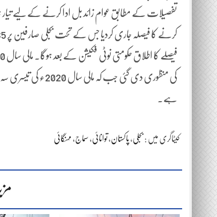
کرنے کا فیصلہ جاری کردیا جس کے تحت بجلی صارفین پر 165 ارب کا اضافی بوجھ ڈالنے کی منظوری دے دی گئی ہے۔
ہے۔
کیٹاگری میں :
بجلی
،
پاکستان
،
توانائی
،
سماج
،
مہنگائی
مزی