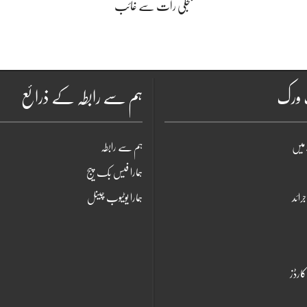
بجلی رات سے غائب
ٹ ورک
ہم سے رابطہ کے ذرائع
میں
ہم سے رابطہ
ہمارا فیس بک پیج
جرائد
ہمارا یوٹیوب چینل
ارڈز