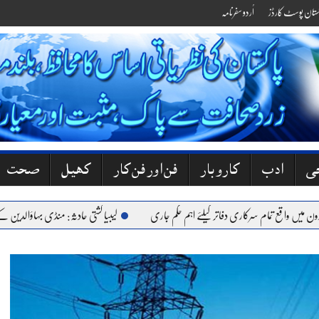
کستان پوسٹ کارڈز
اُردو سفرنامہ
جی
ادب
کاروبار
فن اور فن کار
کھیل
صحت
 واقع تمام سرکاری دفاتر کیلئے اہم حکم جاری
لیبیا کشتی حادثہ: منڈی بہاؤالدین کے 6 نوجوان جاں بحق، گھروں میں کہرام