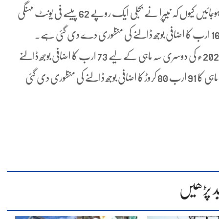
تفصیلات کے مطابق عوام زائد بل ادا کرنے کے لیے تیار ہوجائیں کیوں کہ نیپرا نے بجلی ایک روپے 62 پیسے فی یونٹ مہنگی
فیصلے کا اطلاق حکومتی نوٹی فکیشن کے بعد ہوگا۔ مالی سال 2020ء کی دوسری سہ ماہی کے لیے 73 ارب کا اضافی بوجھ ڈالنے
کی منظوری دی گئی جب کہ مالی سال 2020ء کی تیسری سہ ماہی کا 91 ارب 80 کروڑ کا اضافی بوجھ ڈالنے کی منظوری دی گئی
د پڑھیں