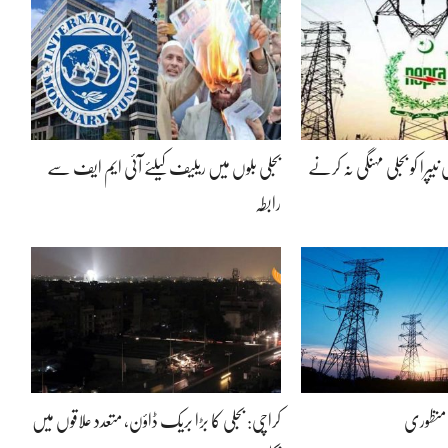
نیپرا کو بجلی مہنگی نہ کرنے
بجلی بلوں میں ریلیف کیلئے آئی ایم ایف سے
رابطہ
 منظوری
کراچی: بجلی کا بڑا بریک ڈاؤن، متعدد علاقوں میں