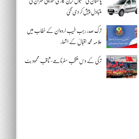
پاکستان کی مقبول ترین گاڑی سوزوکی مہران کی
متبادل پیش کر دی گئی
ترک صدر رجب طیب اردوان کے خطاب میں
علامہ محمد اقبالؒ کے اشعار
ترکی کے دس منتخب سفرنامے- ثاقب محمود بٹ