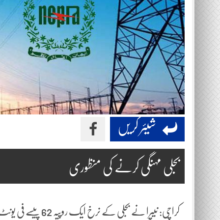
شیئر کریں
بجلی مہنگی کرنے کی منظوری
کراچی: نیپرا نے بجلی کے نرخ ایک روپیہ 62 پیسے فی یونٹ بڑھانے کی منظوری دے دی۔