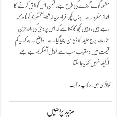
مشہور گولے گنڈے کی طرح ہے، لیکن اس کو پیش کرنے کا
انداز منفرد ہے۔ جہاں کچھ افراد مزیدار شیوڈ آئسکریم کو ٹاور کہہ
رہے ہیں، وہیں کچھ کا کہنا ہے کہ اس پر دبئی کی بلند ترین
عمارت برج خلیفہ کا ڈیزائن بنایا گیا ہے۔ واضح رہے کہ یہ کم
قیمت میں دستیاب سب سے طویل آئسکریم ہے جسے
اکیلے نہیں کھایا جا سکتا۔
کیٹاگری میں :
دلچسپ و عجیب
مزید پڑھیں