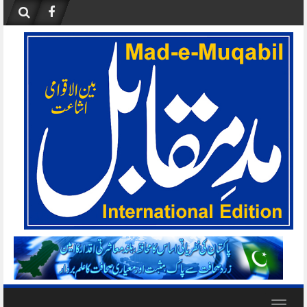
Skip
to
content
Toggle