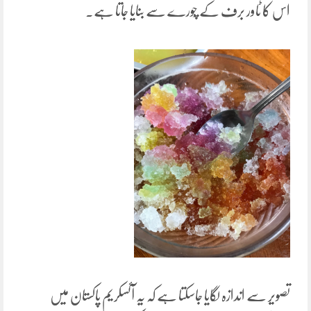
اس کا ٹاور برف کے چُورے سے بنایا جاتا ہے۔
تصویر سے اندازہ لگایا جاسکتا ہے کہ یہ آئسکریم پاکستان میں