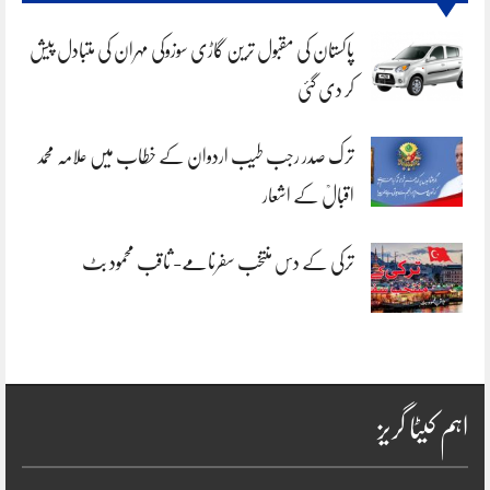
پاکستان کی مقبول ترین گاڑی سوزوکی مہران کی متبادل پیش
کر دی گئی
ترک صدر رجب طیب اردوان کے خطاب میں علامہ محمد
اقبالؒ کے اشعار
ترکی کے دس منتخب سفرنامے- ثاقب محمود بٹ
اہم کیٹا گریز