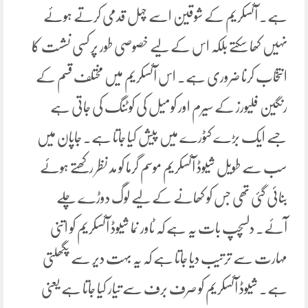
ہے۔ آئسکریم کے شوقین اسے چہل قدمی کرتے ہوئے
نہیں کھا سکتے بلکہ اس کے لیے خصوصی طور پر کسی نشست کا
انتخاب کرنا ضروری ہے۔ اس آئسکریم میں مختلف قسم کے
رنگین فلیورز کے سیرم اور کومیل کی کوٹنگ کی جاتی ہے
جسے ایک بڑے کٹورے میں پیش کیا جاتا ہے۔ جاپان میں
سب سے طویل شیوڈ آئسکریم موسم گرما کو مد نظر رکھتے ہوئے
بنائی گئی تھی جس کو کھانے کے لیے لوگ دوڑے چلے
آئے۔ دلسچپ بات یہ ہے کہ ٹاور نما شیوڈ آئسکریم کو اتنی
مہارت سے ترتیب دیا جاتا ہے کہ یہ بہت دیر سے پگھلتی
ہے۔ شیوڈ آئسکریم کو صرف برف سے تیار کیا جاتا ہے یعنی