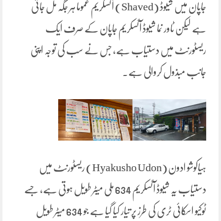
جاپان میں شیوڈ (Shaved) آئسکریم عموماً ہر جگہ مل جاتی
ہے لیکن ٹاور نما شیوڈ آئسکریم جاپان کے صرف ایک
ریسٹورنٹ میں دستیاب ہے، جس نے سب کی توجہ اپنی
جانب مبذول کروالی ہے۔
ہیاکوشو ادون (Hyakusho Udon) ریسٹورنٹ میں
دستیاب یہ شیوڈ آئسکریم 634 ملی میٹر طویل ہوتی ہے، جسے
ٹوکیو اسکائی ٹری کی طرز پر تیار کیا گیا ہے جو 634 میٹر طویل