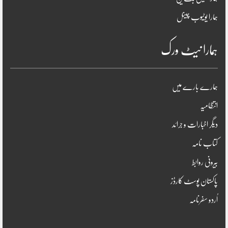
ہمارا یوٹیوب چینل
ہمارا نیٹ ورک
ہمارے بارے میں
انتظامیہ
دیگر اخبارات و جرائد
کتاب نامہ
بیرونی روابط
پاکستان پوسٹ کارڈز
اُردو سفرنامہ