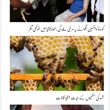
کورونا ویکسین لگوانے پر مرغی ملے گی، انڈونیشیا میں انوکھی آفر
شہد کی مکھیوں کے حیرت انگیز کمالات