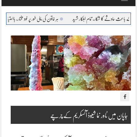
navigation
کا شکار، تمام اہلکار شہید
ہر خاتون کی مالی طور پر خود مختار، بااحتیار بنانا ہمارا عزم : مریم نواز
جاپان میں ٹاور نما شیوڈ آئسکریم کے چرچے