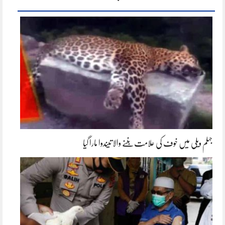
جہلم ویلی میں خوف کی علامت بننے والا تیندوا مارا گیا