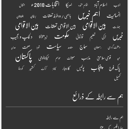
انتخابات 2018ء
اسلام آباد
امریکا
ادب
اقوامِ متحدہ
انتقال
اہم خبریں
انسانیت
باہمی / دو طرفہ تعلقات
برطانیہ
بلوچستان
بین الاقوامی
بین الاقوامی
بین الاقوامی تعلقات
بھارت
خبریں
حکومت
دلچسپ و عجیب
تعلیم
توانائی
ترکی
خیبر پختونخوا
سیاست
سماج
صحت
سندھ
رمضان
دھشت گردی
شوبز
عدلیہ
پاکستان
مذہب
قومی سلامتی
ٹیکنالوجی
موسم
معیشت
عید
پنجاب
پاک فوج
پولیس
کاروبار
کشمیر
کورونا
کالمز
کرکٹ
کھیل
ہم سے رابطہ کے ذرائع
ہم سے رابطہ
ہمارا فیس بک پیج