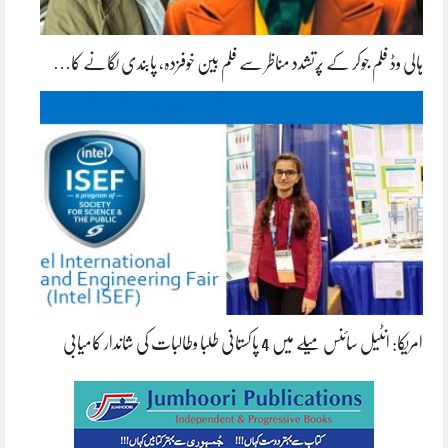
ہالی وڈ فلم جوکر کے پُرتشدد مناظر سے فلم بین خوفزدہ، پابندی لگانے کا…
امریکا: انٹیل سائنس میلے میں 4 پاکستانی طلبا وطالبات کی شاندار کامیابی